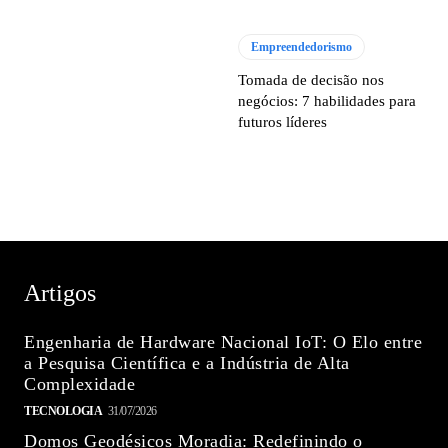
Empreendedorismo
Tomada de decisão nos
negócios: 7 habilidades para
futuros líderes
Artigos
Engenharia de Hardware Nacional IoT: O Elo entre
a Pesquisa Científica e a Indústria de Alta
Complexidade
TECNOLOGIA
31/07/2026
Domos Geodésicos Moradia: Redefinindo o