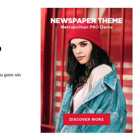
o
ta gente não