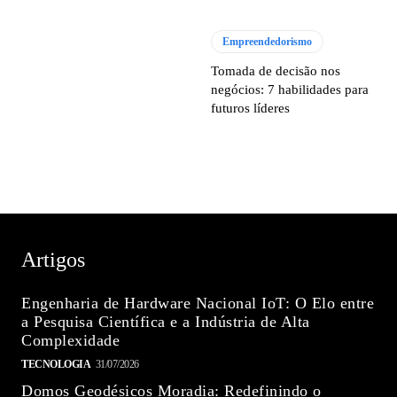
Empreendedorismo
Tomada de decisão nos
negócios: 7 habilidades para
futuros líderes
Artigos
Engenharia de Hardware Nacional IoT: O Elo entre
a Pesquisa Científica e a Indústria de Alta
Complexidade
TECNOLOGIA
31/07/2026
Domos Geodésicos Moradia: Redefinindo o