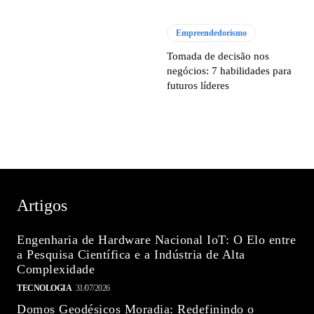
Empreendedorismo
Tomada de decisão nos
negócios: 7 habilidades para
futuros líderes
Artigos
Engenharia de Hardware Nacional IoT: O Elo entre
a Pesquisa Científica e a Indústria de Alta
Complexidade
TECNOLOGIA
31/07/2026
Domos Geodésicos Moradia: Redefinindo o