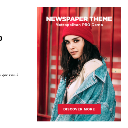
o
s que vem à