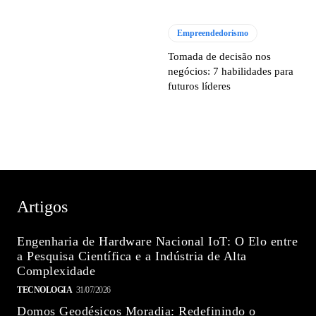
Empreendedorismo
Tomada de decisão nos
negócios: 7 habilidades para
futuros líderes
Artigos
Engenharia de Hardware Nacional IoT: O Elo entre
a Pesquisa Científica e a Indústria de Alta
Complexidade
TECNOLOGIA
31/07/2026
Domos Geodésicos Moradia: Redefinindo o