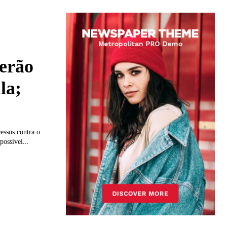
serão
la;
essos contra o
possível...