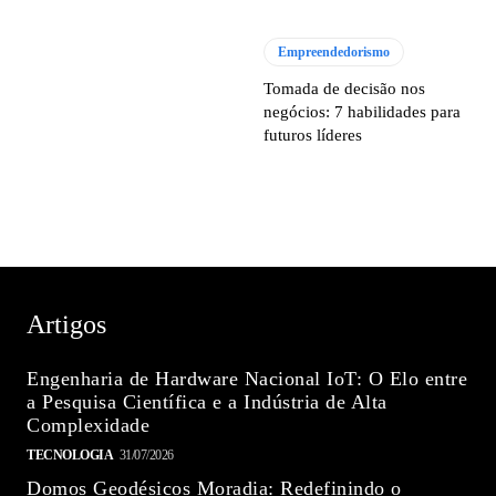
Empreendedorismo
Tomada de decisão nos
negócios: 7 habilidades para
futuros líderes
Artigos
Engenharia de Hardware Nacional IoT: O Elo entre
a Pesquisa Científica e a Indústria de Alta
Complexidade
TECNOLOGIA
31/07/2026
Domos Geodésicos Moradia: Redefinindo o