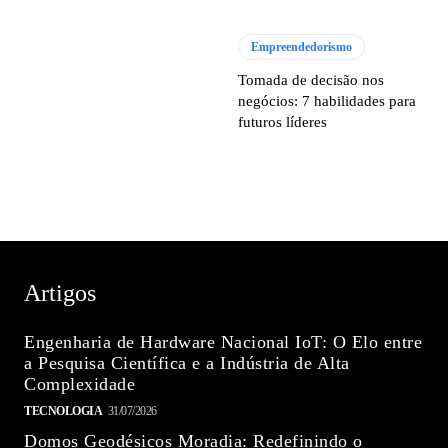
Empreendedorismo
Tomada de decisão nos
negócios: 7 habilidades para
futuros líderes
Artigos
Engenharia de Hardware Nacional IoT: O Elo entre
a Pesquisa Científica e a Indústria de Alta
Complexidade
TECNOLOGIA
31/07/2026
Domos Geodésicos Moradia: Redefinindo o