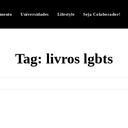
imento
Universidades
Lifestyle
Seja Colaborador!
Tag:
livros lgbts