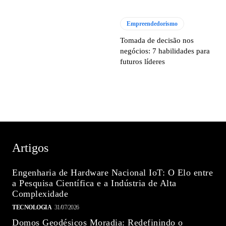
Empreendedorismo
Tomada de decisão nos
negócios: 7 habilidades para
futuros líderes
Artigos
Engenharia de Hardware Nacional IoT: O Elo entre
a Pesquisa Científica e a Indústria de Alta
Complexidade
TECNOLOGIA
31/07/2026
Domos Geodésicos Moradia: Redefinindo o