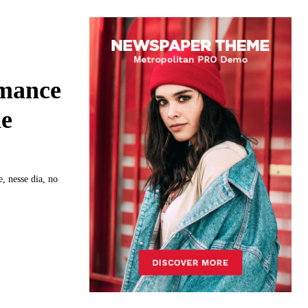
omance
de
, nesse dia, no