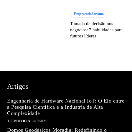
Empreendedorismo
Tomada de decisão nos
negócios: 7 habilidades para
futuros líderes
Artigos
Engenharia de Hardware Nacional IoT: O Elo entre
a Pesquisa Científica e a Indústria de Alta
Complexidade
TECNOLOGIA
31/07/2026
Domos Geodésicos Moradia: Redefinindo o