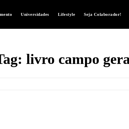
imento
Universidades
Lifestyle
Seja Colaborador!
Tag:
livro campo gera