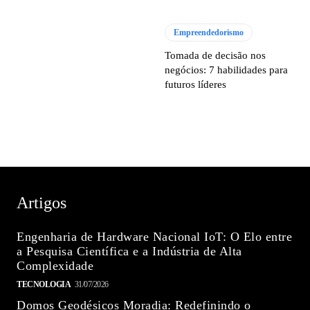
Empreendedorismo
Tomada de decisão nos
negócios: 7 habilidades para
futuros líderes
Artigos
Engenharia de Hardware Nacional IoT: O Elo entre
a Pesquisa Científica e a Indústria de Alta
Complexidade
TECNOLOGIA
31/07/2026
Domos Geodésicos Moradia: Redefinindo o