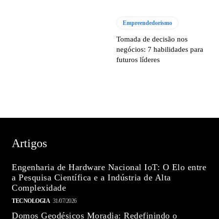
Empreendedorismo
Tomada de decisão nos
negócios: 7 habilidades para
futuros líderes
Artigos
Engenharia de Hardware Nacional IoT: O Elo entre
a Pesquisa Científica e a Indústria de Alta
Complexidade
TECNOLOGIA
31/07/2026
Domos Geodésicos Moradia: Redefinindo o