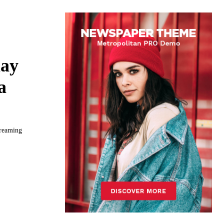
lay
a
treaming