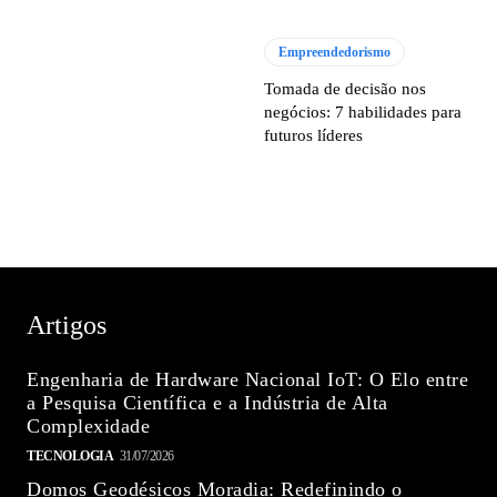
Empreendedorismo
Tomada de decisão nos
negócios: 7 habilidades para
futuros líderes
Artigos
Engenharia de Hardware Nacional IoT: O Elo entre
a Pesquisa Científica e a Indústria de Alta
Complexidade
TECNOLOGIA
31/07/2026
Domos Geodésicos Moradia: Redefinindo o