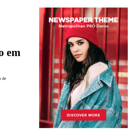
ão em
o de