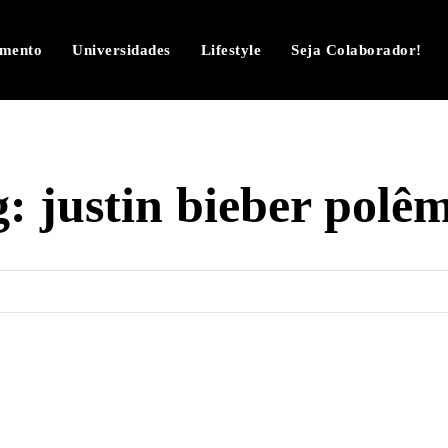
imento
Universidades
Lifestyle
Seja Colaborador!
g:
justin bieber polê