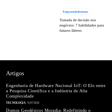
Empreendedorismo
Tomada de decisão nos
negócios: 7 habilidades para
futuros líderes
Artigos
Engenharia de Hardware Nacional IoT: O Elo entre
a Pesquisa Científica e a Indústria de Alta
Complexidade
TECNOLOGIA
31/07/2026
Domos Geodésicos Moradia: Redefinindo o