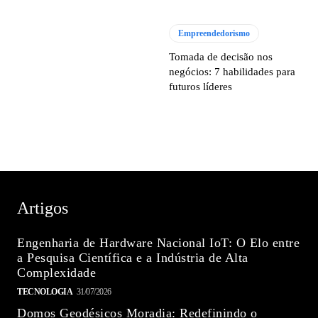
Empreendedorismo
Tomada de decisão nos
negócios: 7 habilidades para
futuros líderes
Artigos
Engenharia de Hardware Nacional IoT: O Elo entre
a Pesquisa Científica e a Indústria de Alta
Complexidade
TECNOLOGIA
31/07/2026
Domos Geodésicos Moradia: Redefinindo o