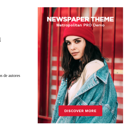
a
os de autores