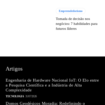
Empreendedorismo
Tomada de decisão nos
negócios: 7 habilidades para
futuros líderes
Artigos
Engenharia de Hardware Nacional IoT: O Elo entre
a Pesquisa Científica e a Indústria de Alta
Complexidade
TECNOLOGIA
31/07/2026
Domos Geodésicos Moradia: Redefinindo o