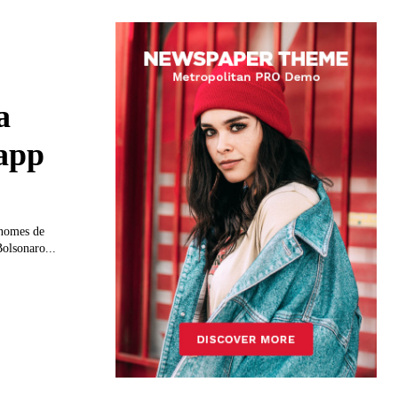
a
 app
 nomes de
Bolsonaro...