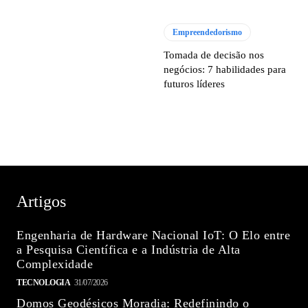
Empreendedorismo
Tomada de decisão nos
negócios: 7 habilidades para
futuros líderes
Artigos
Engenharia de Hardware Nacional IoT: O Elo entre
a Pesquisa Científica e a Indústria de Alta
Complexidade
TECNOLOGIA
31/07/2026
Domos Geodésicos Moradia: Redefinindo o