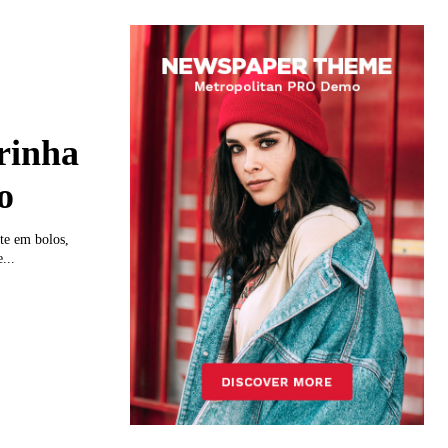
arinha
o
nte em bolos,
...