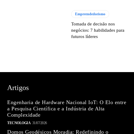
Empreendedorismo
Tomada de decisão nos
negócios: 7 habilidades para
futuros líderes
Artigos
Engenharia de Hardware Nacional IoT: O Elo entre
a Pesquisa Científica e a Indústria de Alta
Complexidade
TECNOLOGIA
31/07/2026
Domos Geodésicos Moradia: Redefinindo o