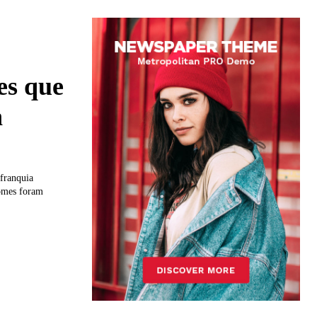
es que
n
franquia
nomes foram