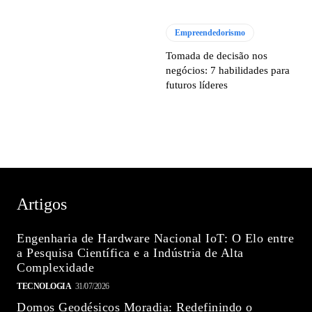
Empreendedorismo
Tomada de decisão nos
negócios: 7 habilidades para
futuros líderes
Artigos
Engenharia de Hardware Nacional IoT: O Elo entre
a Pesquisa Científica e a Indústria de Alta
Complexidade
TECNOLOGIA
31/07/2026
Domos Geodésicos Moradia: Redefinindo o