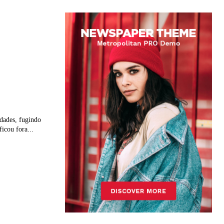
idades, fugindo
icou fora...