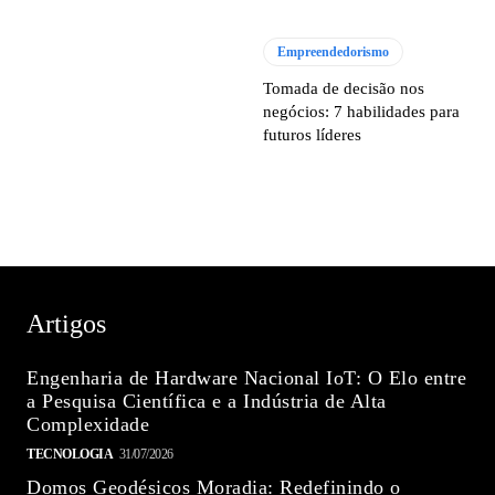
Empreendedorismo
Tomada de decisão nos
negócios: 7 habilidades para
futuros líderes
Artigos
Engenharia de Hardware Nacional IoT: O Elo entre
a Pesquisa Científica e a Indústria de Alta
Complexidade
TECNOLOGIA
31/07/2026
Domos Geodésicos Moradia: Redefinindo o