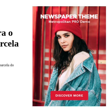
ra o
rcela
parcela do