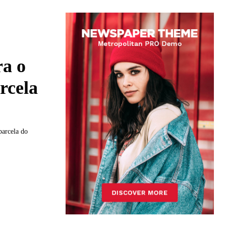
ra o
rcela
parcela do