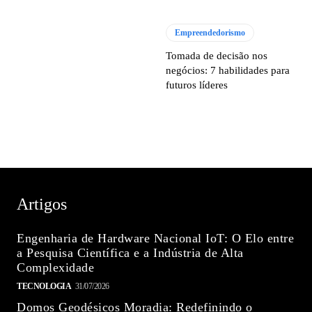
Empreendedorismo
Tomada de decisão nos
negócios: 7 habilidades para
futuros líderes
Artigos
Engenharia de Hardware Nacional IoT: O Elo entre
a Pesquisa Científica e a Indústria de Alta
Complexidade
TECNOLOGIA
31/07/2026
Domos Geodésicos Moradia: Redefinindo o