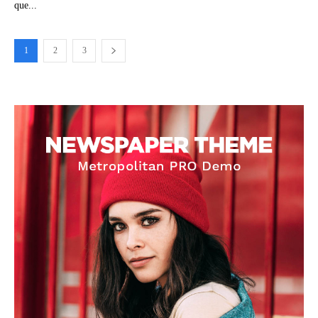
que...
1
2
3