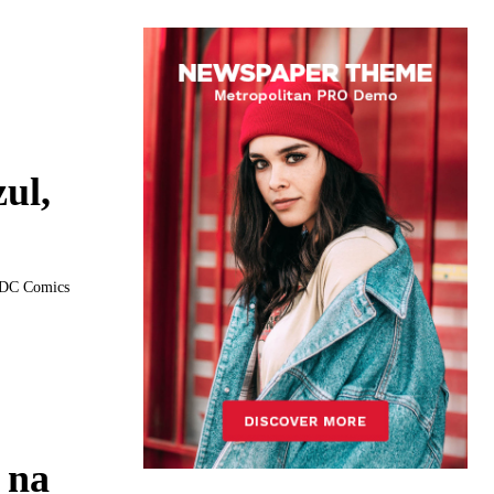
ul,
a DC Comics
 na