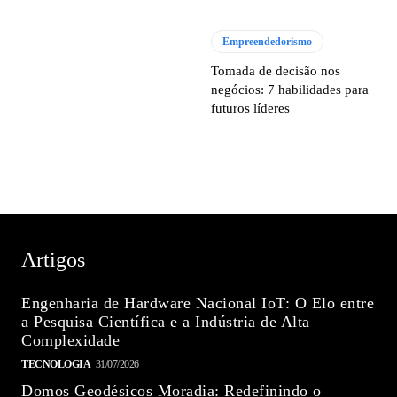
Empreendedorismo
Tomada de decisão nos
negócios: 7 habilidades para
futuros líderes
Artigos
Engenharia de Hardware Nacional IoT: O Elo entre
a Pesquisa Científica e a Indústria de Alta
Complexidade
TECNOLOGIA
31/07/2026
Domos Geodésicos Moradia: Redefinindo o