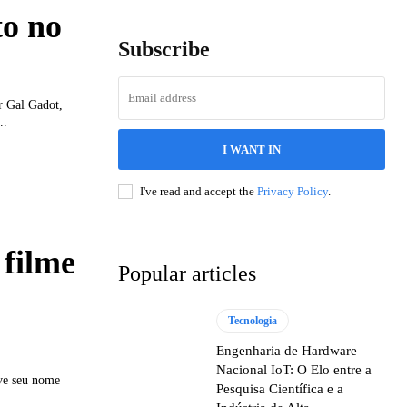
to no
Subscribe
r Gal Gadot,
..
I WANT IN
I've read and accept the
Privacy Policy
.
 filme
Popular articles
Tecnologia
Engenharia de Hardware
Nacional IoT: O Elo entre a
ve seu nome
Pesquisa Científica e a