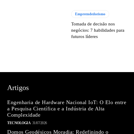
Empreendedorismo
Tomada de decisão nos
negócios: 7 habilidades para
futuros líderes
Artigos
Engenharia de Hardware Nacional IoT: O Elo entre
a Pesquisa Científica e a Indústria de Alta
Complexidade
TECNOLOGIA
31/07/2026
Domos Geodésicos Moradia: Redefinindo o