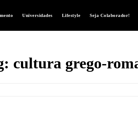
imento
Universidades
Lifestyle
Seja Colaborador!
g:
cultura grego-rom