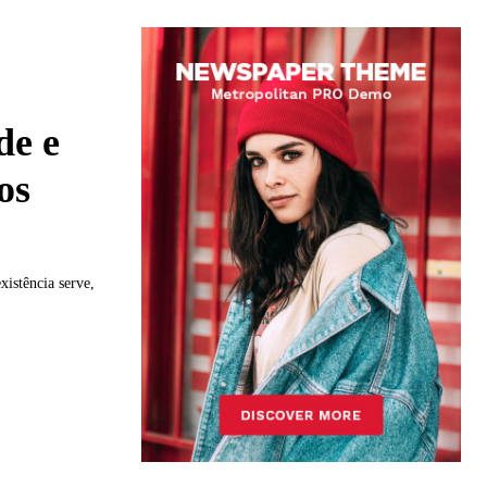
de e
os
xistência serve,