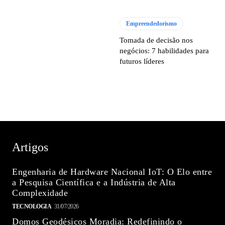
Empreendedorismo
Tomada de decisão nos
negócios: 7 habilidades para
futuros líderes
Artigos
Engenharia de Hardware Nacional IoT: O Elo entre
a Pesquisa Científica e a Indústria de Alta
Complexidade
TECNOLOGIA
31/07/2026
Domos Geodésicos Moradia: Redefinindo o