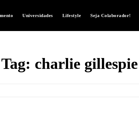
imento
Universidades
Lifestyle
Seja Colaborador!
Tag:
charlie gillespie