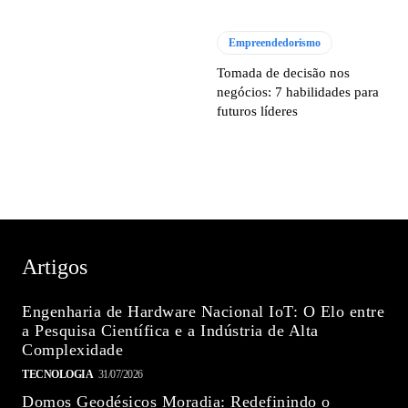
Empreendedorismo
Tomada de decisão nos
negócios: 7 habilidades para
futuros líderes
Artigos
Engenharia de Hardware Nacional IoT: O Elo entre
a Pesquisa Científica e a Indústria de Alta
Complexidade
TECNOLOGIA
31/07/2026
Domos Geodésicos Moradia: Redefinindo o