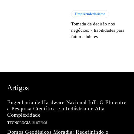
Empreendedorismo
Tomada de decisão nos
negócios: 7 habilidades para
futuros líderes
Artigos
Engenharia de Hardware Nacional IoT: O Elo entre
a Pesquisa Científica e a Indústria de Alta
Complexidade
TECNOLOGIA
31/07/2026
Domos Geodésicos Moradia: Redefinindo o