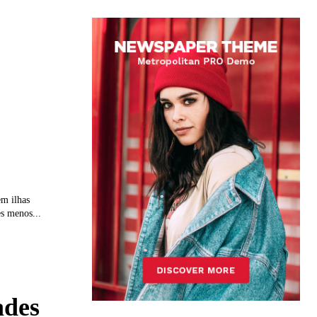
em ilhas
es menos...
ades