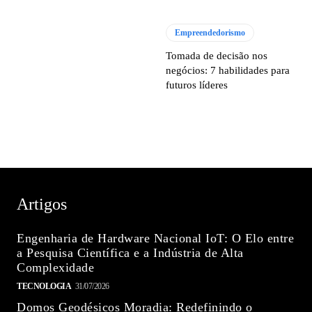
Empreendedorismo
Tomada de decisão nos
negócios: 7 habilidades para
futuros líderes
Artigos
Engenharia de Hardware Nacional IoT: O Elo entre
a Pesquisa Científica e a Indústria de Alta
Complexidade
TECNOLOGIA
31/07/2026
Domos Geodésicos Moradia: Redefinindo o