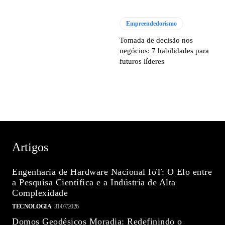
Empreendedorismo
Tomada de decisão nos
negócios: 7 habilidades para
futuros líderes
Artigos
Engenharia de Hardware Nacional IoT: O Elo entre
a Pesquisa Científica e a Indústria de Alta
Complexidade
TECNOLOGIA
31/07/2026
Domos Geodésicos Moradia: Redefinindo o