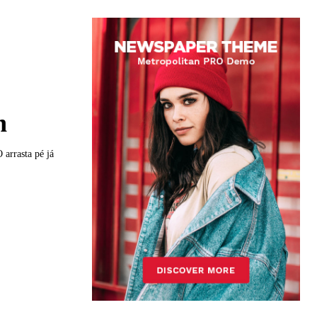
h
 arrasta pé já