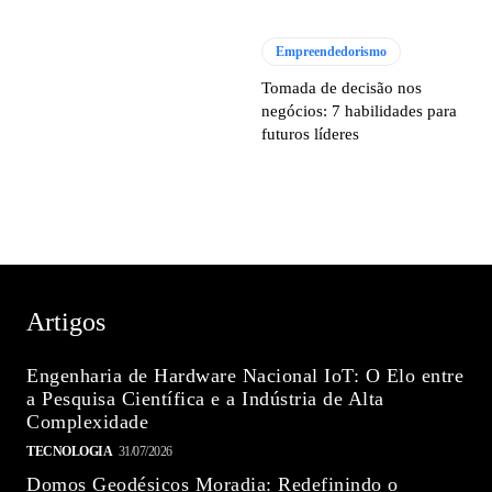
Empreendedorismo
Tomada de decisão nos
negócios: 7 habilidades para
futuros líderes
Artigos
Engenharia de Hardware Nacional IoT: O Elo entre
a Pesquisa Científica e a Indústria de Alta
Complexidade
TECNOLOGIA
31/07/2026
Domos Geodésicos Moradia: Redefinindo o