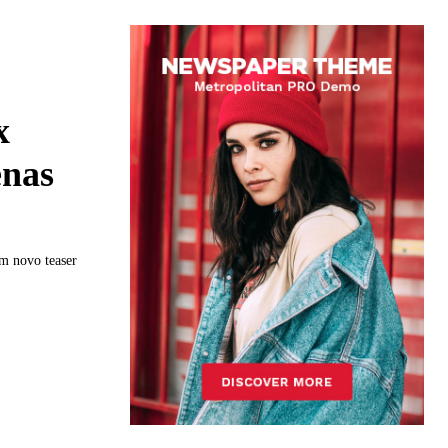
x
enas
um novo teaser