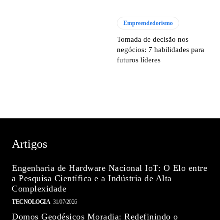
Empreendedorismo
Tomada de decisão nos
negócios: 7 habilidades para
futuros líderes
Artigos
Engenharia de Hardware Nacional IoT: O Elo entre
a Pesquisa Científica e a Indústria de Alta
Complexidade
TECNOLOGIA
31/07/2026
Domos Geodésicos Moradia: Redefinindo o