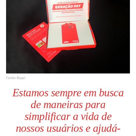
Cartão Rappi
Estamos sempre em busca
de maneiras para
simplificar a vida de
nossos usuários e ajudá-