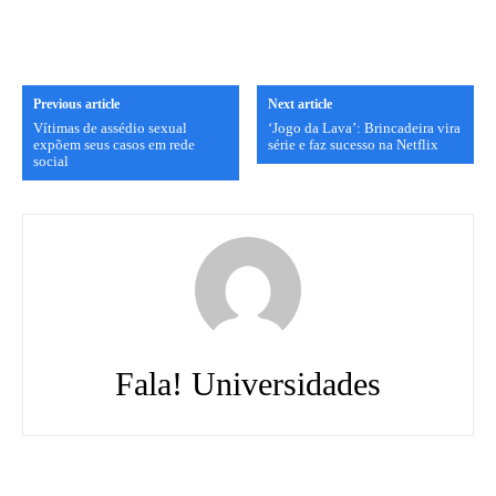
Previous article
Next article
Vítimas de assédio sexual
‘Jogo da Lava’: Brincadeira vira
expõem seus casos em rede
série e faz sucesso na Netflix
social
Fala! Universidades