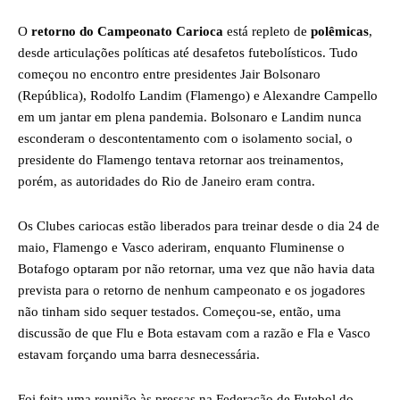
O
retorno do Campeonato Carioca
está repleto de
polêmicas
,
desde articulações políticas até desafetos futebolísticos. Tudo
começou no encontro entre presidentes Jair Bolsonaro
(República), Rodolfo Landim (Flamengo) e Alexandre Campello
em um jantar em plena pandemia. Bolsonaro e Landim nunca
esconderam o descontentamento com o isolamento social, o
presidente do Flamengo tentava retornar aos treinamentos,
porém, as autoridades do Rio de Janeiro eram contra.
Os Clubes cariocas estão liberados para treinar desde o dia 24 de
maio, Flamengo e Vasco aderiram, enquanto Fluminense o
Botafogo optaram por não retornar, uma vez que não havia data
prevista para o retorno de nenhum campeonato e os jogadores
não tinham sido sequer testados. Começou-se, então, uma
discussão de que Flu e Bota estavam com a razão e Fla e Vasco
estavam forçando uma barra desnecessária.
Foi feita uma reunião às pressas na Federação de Futebol do