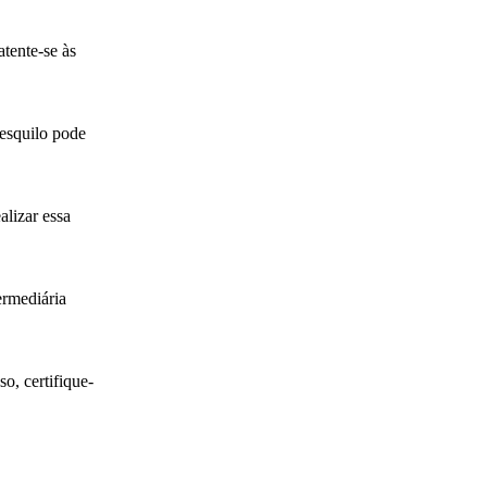
tente-se às
 esquilo pode
alizar essa
ermediária
o, certifique-