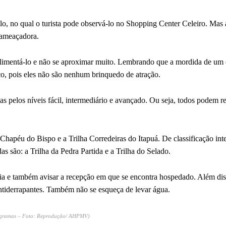
, no qual o turista pode observá-lo no Shopping Center Celeiro. Mas a
o ameaçadora.
ão alimentá-lo e não se aproximar muito. Lembrando que a mordida de um
aço, pois eles não são nenhum brinquedo de atração.
adas pelos níveis fácil, intermediário e avançado. Ou seja, todos podem re
do Chapéu do Bispo e a Trilha Corredeiras do Itapuá. De classificação int
as são: a Trilha da Pedra Partida e a Trilha do Selado.
o dia e também avisar a recepção em que se encontra hospedado. Além diss
s antiderrapantes. Também não se esqueça de levar água.
 programas – Foto: Reprodução/ AHPMV)