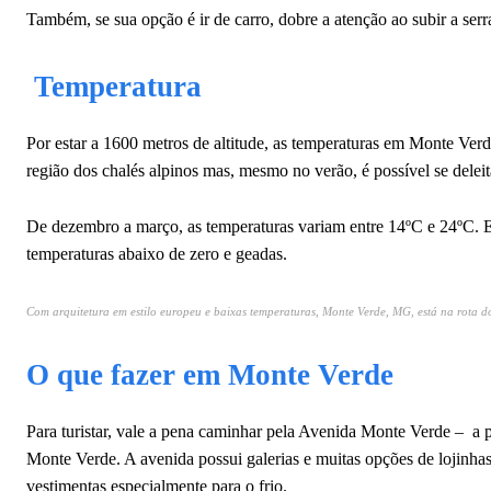
Também, se sua opção é ir de carro, dobre a atenção ao subir a serra
Temperatura
Por estar a 1600 metros de altitude, as temperaturas em Monte Verd
região dos chalés alpinos mas, mesmo no verão, é possível se del
De dezembro a março, as temperaturas variam entre 14ºC e 24ºC. E
temperaturas abaixo de zero e geadas.
Com arquitetura em estilo europeu e baixas temperaturas, Monte Verde, MG, está na rota d
O que fazer em Monte Verde
Para turistar, vale a pena caminhar pela Avenida Monte Verde – a p
Monte Verde. A avenida possui galerias e muitas opções de lojinha
vestimentas especialmente para o frio.