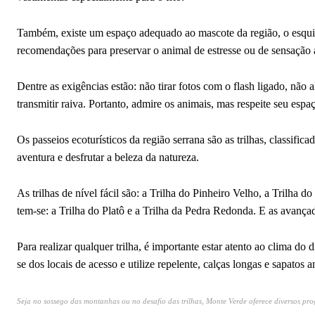
Também, existe um espaço adequado ao mascote da região, o esquilo
recomendações para preservar o animal de estresse ou de sensaçã
Dentre as exigências estão: não tirar fotos com o flash ligado, n
transmitir raiva. Portanto, admire os animais, mas respeite seu esp
Os passeios ecoturísticos da região serrana são as trilhas, classific
aventura e desfrutar a beleza da natureza.
As trilhas de nível fácil são: a Trilha do Pinheiro Velho, a Trilha 
tem-se: a Trilha do Platô e a Trilha da Pedra Redonda. E as avançad
Para realizar qualquer trilha, é importante estar atento ao clima d
se dos locais de acesso e utilize repelente, calças longas e sapato
Seja no sossego das montanhas ou no desafio das trilhas, Monte Verde oferece diversos