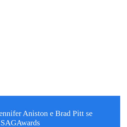
nnifer Aniston e Brad Pitt se
o SAGAwards