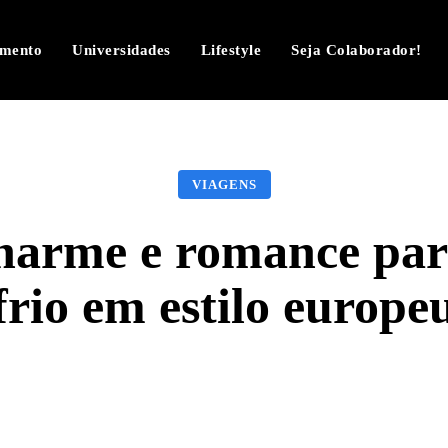
imento
Universidades
Lifestyle
Seja Colaborador!
VIAGENS
harme e romance par
frio em estilo europe
Facebook
Twitter
Pinterest
W