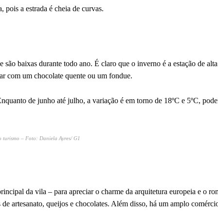
, pois a estrada é cheia de curvas.
e são baixas durante todo ano. É claro que o inverno é a estação de alt
eitar com um chocolate quente ou um fondue.
nquanto de junho até julho, a variação é em torno de 18ºC e 5ºC, pod
o turismo – Foto: Daniela Ayres/ G1
rincipal da vila – para apreciar o charme da arquitetura europeia e o r
s de artesanato, queijos e chocolates. Além disso, há um amplo comérci