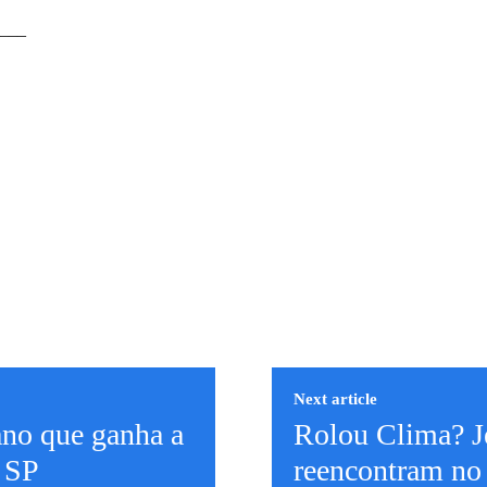
___
Next article
ano que ganha a
Rolou Clima? Je
e SP
reencontram n