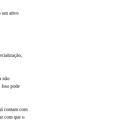
o um ativo
rcialização,
a não
 Isso pode
 já contam com
faz com que o