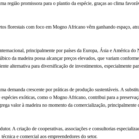
a região promissora para o plantio da espécie, graças ao clima favoráv
etos florestais com foco em Mogno Africano vêm ganhando espaço, atr
ternacional, principalmente por países da Europa, Ásia e América do 
 cúbico da madeira possa alcançar preços elevados, que variam conforme
ente alternativa para diversificação de investimentos, especialmente p
a demanda crescente por práticas de produção sustentáveis. A substit
e espécies exóticas, como o Mogno Africano, contribui para a preservaç
 agrega valor à madeira no momento da comercialização, principalmente
dutor. A criação de cooperativas, associações e consultorias especializ
a técnica e comercial aos empreendedores do setor.