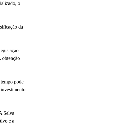
ializado, o
sificação da
legislação
 A obtenção
e tempo pode
 investimento
 A Selva
tivo e a