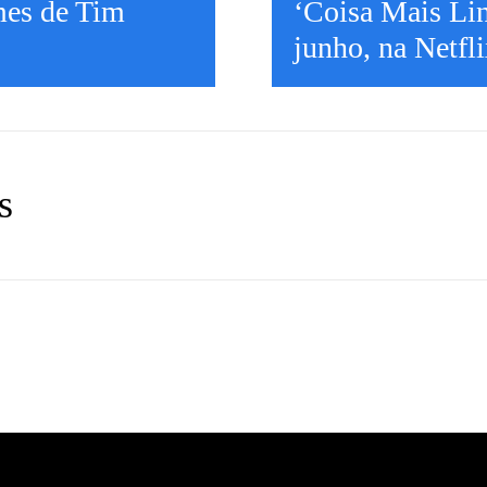
mes de Tim
‘Coisa Mais Lin
junho, na Netfl
s