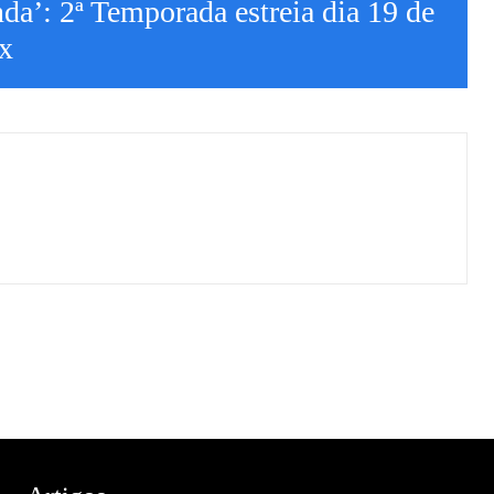
da’: 2ª Temporada estreia dia 19 de
ix