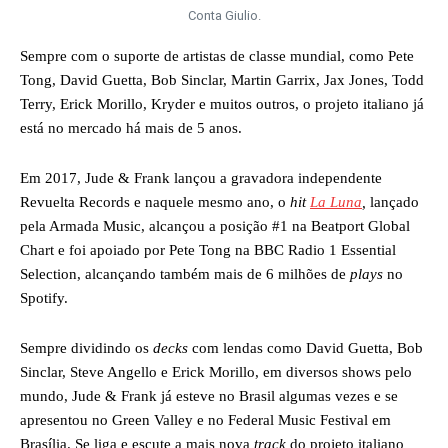
Conta Giulio.
Sempre com o suporte de artistas de classe mundial, como Pete
Tong, David Guetta, Bob Sinclar, Martin Garrix, Jax Jones, Todd
Terry, Erick Morillo, Kryder e muitos outros, o projeto italiano já
está no mercado há mais de 5 anos.
Em 2017, Jude & Frank lançou a gravadora independente
Revuelta Records e naquele mesmo ano, o
hit
La Luna
,
lançado
pela Armada Music, alcançou a posição #1 na Beatport Global
Chart e foi apoiado por Pete Tong na BBC Radio 1 Essential
Selection, alcançando também mais de 6 milhões de
plays
no
Spotify.
Sempre dividindo os
decks
com lendas como David Guetta, Bob
Sinclar, Steve Angello e Erick Morillo, em diversos shows pelo
mundo, Jude & Frank já esteve no Brasil algumas vezes e se
apresentou no Green Valley e no Federal Music Festival em
Brasília. Se liga e escute a mais nova
track
do projeto italiano