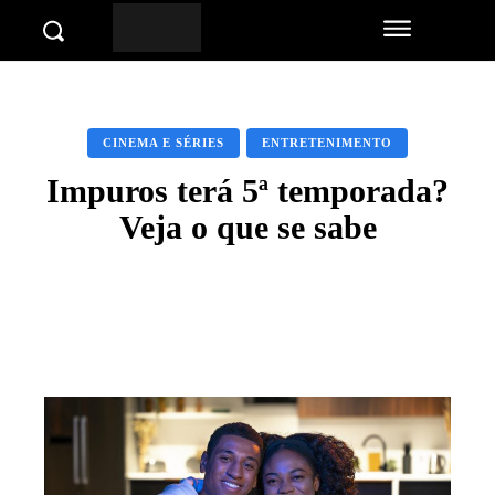
CINEMA E SÉRIES
ENTRETENIMENTO
Impuros terá 5ª temporada?
Veja o que se sabe
Facebook
Twitter
Pinterest
Wha