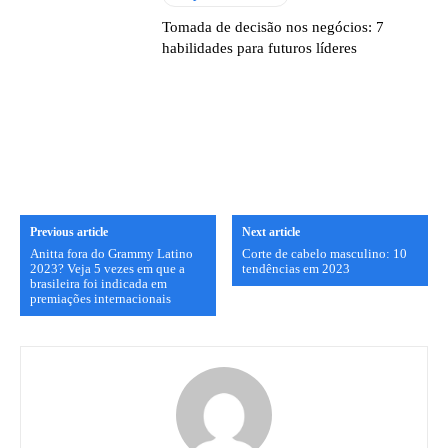
Tomada de decisão nos negócios: 7
habilidades para futuros líderes
Previous article
Next article
Anitta fora do Grammy Latino
Corte de cabelo masculino: 10
2023? Veja 5 vezes em que a
tendências em 2023
brasileira foi indicada em
premiações internacionais