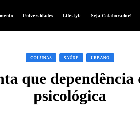
imento
Universidades
Lifestyle
Seja Colaborador!
COLUNAS
SAÚDE
URBANO
ta que dependência 
psicológica
Facebook
Twitter
Pinterest
W