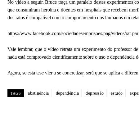
No vídeo a seguir, Bruce traça um paralelo destes experimentos c
que consumiram heroína e doentes em hospitais que recebem morfi
dos ratos é compatível com o comportamento dos humanos em rela
https://www.facebook.com/sociedadesemprisoes.pag/videos/rat-pa
Vale lembrar, que o vídeo retrata um experimento do professor de
nada está comprovado cientificamente sobre o uso e dependência 
Agora, se esta tese vier a se concretizar, será que se aplica a difere
abstinência
dependência
depressão
estudo
expe
TAGS