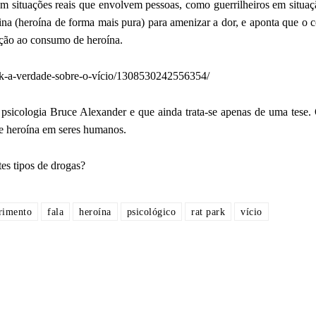
om situações reais que envolvem pessoas, como guerrilheiros em situa
na (heroína de forma mais pura) para amenizar a dor, e aponta que o
ção ao consumo de heroína.
rk-a-verdade-sobre-o-vício/1308530242556354/
 psicologia Bruce Alexander e que ainda trata-se apenas de uma tese. 
de heroína em seres humanos.
ntes tipos de drogas?
rimento
fala
heroína
psicológico
rat park
vício