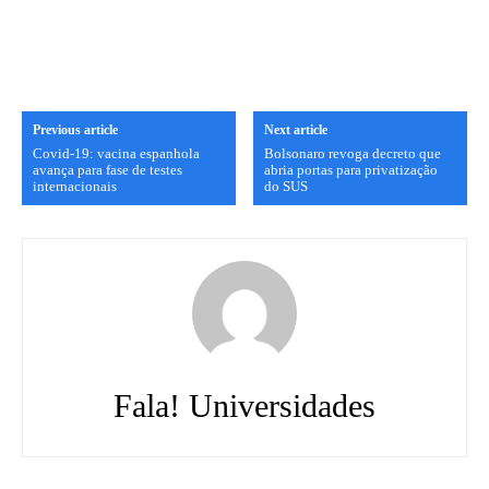
Previous article
Next article
Covid-19: vacina espanhola
Bolsonaro revoga decreto que
avança para fase de testes
abria portas para privatização
internacionais
do SUS
Fala! Universidades