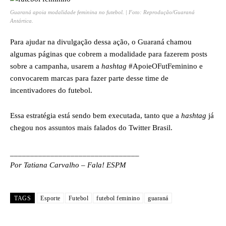
Guaraná apoia modalidade feminina no futebol. | Foto: Reprodução/Guaraná
Antártica.
Para ajudar na divulgação dessa ação, o Guaraná chamou
algumas páginas que cobrem a modalidade para fazerem posts
sobre a campanha, usarem a
hashtag
#ApoieOFutFeminino e
convocarem marcas para fazer parte desse time de
incentivadores do futebol.
Essa estratégia está sendo bem executada, tanto que a
hashtag
já
chegou nos assuntos mais falados do Twitter Brasil.
________________________________
Por Tatiana Carvalho – Fala! ESPM
TAGS
Esporte
Futebol
futebol feminino
guaraná