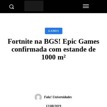
GAMES
Fortnite na BGS! Epic Games
confirmada com estande de
1000 m²
Facebook
Twitter
Pinterest
Wha
Fala! Universidades
12/08/2019