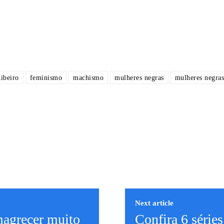
ibeiro
feminismo
machismo
mulheres negras
mulheres negras
Next article
magrecer muito
Confira 6 séries