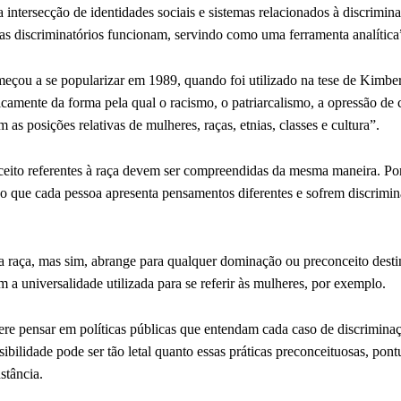
 intersecção de identidades sociais e sistemas relacionados à discrimin
as discriminatórios funcionam, servindo como uma ferramenta analítica
eçou a se popularizar em 1989, quando foi utilizado na tese de Kimbe
icamente da forma pela qual o racismo, o patriarcalismo, a opressão de c
as posições relativas de mulheres, raças, etnias, classes e cultura”.
nceito referentes à raça devem ser compreendidas da mesma maneira. Por
do que cada pessoa apresenta pensamentos diferentes e sofrem discrim
da raça, mas sim, abrange para qualquer dominação ou preconceito dest
 a universalidade utilizada para se referir às mulheres, por exemplo.
ere pensar em políticas públicas que entendam cada caso de discrimina
sibilidade pode ser tão letal quanto essas práticas preconceituosas, pon
stância.