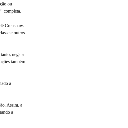
ação ou
”, completa.
rlé Crenshaw.
lasse e outros
tanto, nega a
inações também
inado a
ção. Assim, a
tuando a