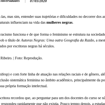
Universidades
07/03/2020
las, mas sim, entender suas trajetórias e dificuldades no decorrer dos 
uturais influenciam na vida das
mulheres negras
.
 o racismo funciona e de que forma o feminismo se estrutura na socieda
ob o título de
Autoras Negras: Uma outra Geografia da Razão
, a mes
ados por escritoras negras há séculos.
esp) e com forte linha de atuação nas relações raciais e de gênero, a
xclusão sistemática feminina no âmbito acadêmico, principalmente da p
sua própria formação intelectual.
critora recordou que, ao perguntar para um dos docentes do curso se n
le respondeu rapidamente que não existia. Pouco tempo depois, a estuda