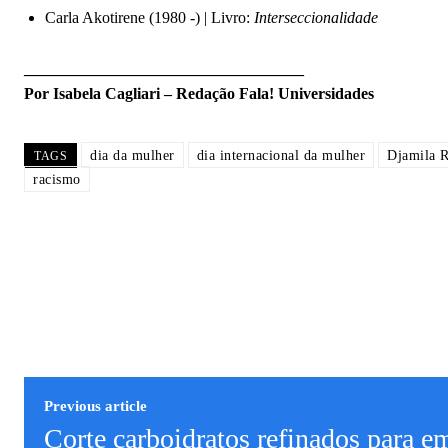
Carla Akotirene (1980 -) | Livro:
Interseccionalidade
___________________________________
Por Isabela Cagliari – Redação Fala! Universidades
dia da mulher
dia internacional da mulher
Djamila R
TAGS
racismo
Previous article
Corte carboidratos refinados para e