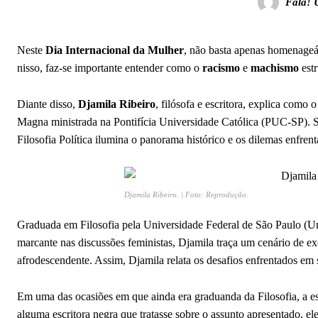
Fala! 
Neste
Dia Internacional da Mulher
, não basta apenas homenageá-
nisso, faz-se importante entender como o
racismo
e
machismo
estr
Diante disso,
Djamila Ribeiro
, filósofa e escritora, explica como
Magna ministrada na Pontifícia Universidade Católica (PUC-SP). S
Filosofia Política ilumina o panorama histórico e os dilemas enfrent
Djamila Ribeiro. | Foto: Reprodução.
Graduada em Filosofia pela Universidade Federal de São Paulo (Unif
marcante nas discussões feministas, Djamila traça um cenário de e
afrodescendente. Assim, Djamila relata os desafios enfrentados em 
Em uma das ocasiões em que ainda era graduanda da Filosofia, a es
alguma escritora negra que tratasse sobre o assunto apresentado, e