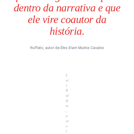
dentro da narrativa e que
ele vire coautor da
história.
Ruffato, autor de
Eles Eram Muitos Cavalos
L
ui
z
R
uf
fa
to
,
a
ut
o
r