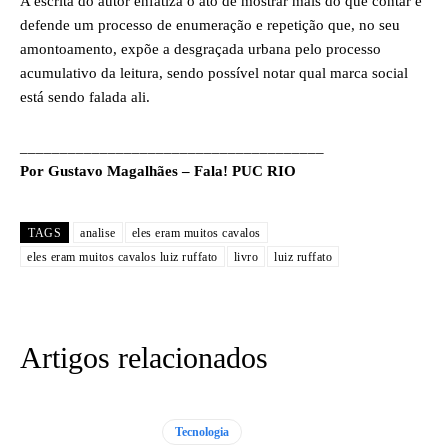
A escrita do autor enfatiza o ato de mostrar mais do que contar e
defende um processo de enumeração e repetição que, no seu
amontoamento, expõe a desgraçada urbana pelo processo
acumulativo da leitura, sendo possível notar qual marca social
está sendo falada ali.
______________________________________
Por Gustavo Magalhães – Fala! PUC RIO
TAGS
analise
eles eram muitos cavalos
eles eram muitos cavalos luiz ruffato
livro
luiz ruffato
Artigos relacionados
Tecnologia