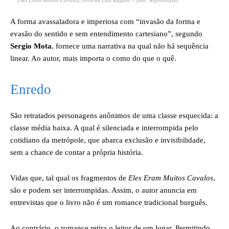
Eles Eram Muitos Cavalos, livro de Luiz Ruffato – foto: Reprodução
A forma avassaladora e imperiosa com “invasão da forma e
evasão do sentido e sem entendimento cartesiano”, segundo
Sergio Mota
, fornece uma narrativa na qual não há sequência
linear. Ao autor, mais importa o como do que o quê.
Enredo
São retratados personagens anônimos de uma classe esquecida: a
classe média baixa. A qual é silenciada e interrompida pelo
cotidiano da metrópole, que abarca exclusão e invisibilidade,
sem a chance de contar a própria história.
Vidas que, tal qual os fragmentos de
Eles Eram Muitos Cavalos
,
são e podem ser interrompidas. Assim, o autor anuncia em
entrevistas que o livro não é um romance tradicional burguês.
Ao contrário, o romance retira o leitor de um lugar. Permitindo,