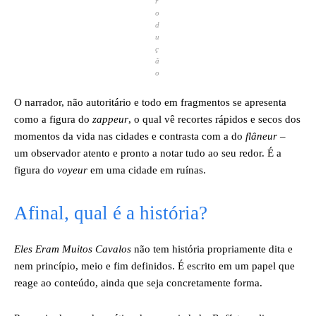
r
o
d
u
ç
ã
o
O narrador, não autoritário e todo em fragmentos se apresenta
como a figura do
zappeur
, o qual vê recortes rápidos e secos dos
momentos da vida nas cidades e contrasta com a do
flâneur
–
um observador atento e pronto a notar tudo ao seu redor. É a
figura do
voyeur
em uma cidade em ruínas.
Afinal, qual é a história?
Eles Eram Muitos Cavalos
não tem história propriamente dita e
nem princípio, meio e fim definidos. É escrito em um papel que
reage ao conteúdo, ainda que seja concretamente forma.