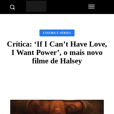
CINEMA E SÉRIES
Crítica: ‘If I Can’t Have Love,
I Want Power’, o mais novo
filme de Halsey
Facebook
Twitter
Pinterest
Wha