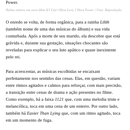
Halsey estreou seu novo filme If I Can’t Have Love, I Have Power. | Foto: Reprodução.
O enredo se volta, de forma orgânica, para a rainha
Lilith
(também nome de uma das músicas do álbum) e sua vida
conturbada. Após a morte de seu marido, ela descobre que está
grávida e, durante sua gestação, situações chocantes são
reveladas para explicar o seu luto apático e quase inexistente
pelo rei.
Para acrescentar, as músicas escolhidas se encaixam
perfeitamente nos sentidos das cenas. Elas, em questão, variam
entre ritmos agitados e calmos para reforçar, com mais precisão,
a transição entre cenas de drama e ação presentes no filme.
Como exemplo, há a faixa
1121
que, com uma melodia triste e
melancólica, toca em uma cena de um enterro. Por outro lado,
também há
Easier Than Lying
que, com um ritmo agitado, toca
em um momento de fuga.