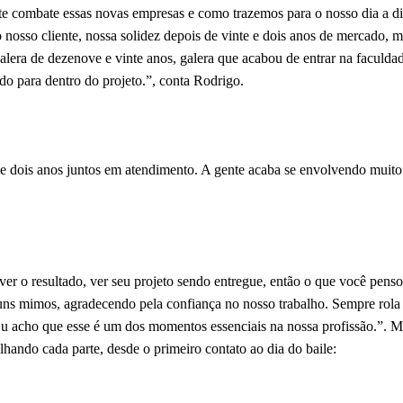
te combate essas novas empresas e como trazemos para o nosso dia a di
 o nosso cliente, nossa solidez depois de vinte e dois anos de mercado,
galera de dezenove e vinte anos, galera que acabou de entrar na faculda
ndo para dentro do projeto.”, conta Rodrigo.
e dois anos juntos em atendimento. A gente acaba se envolvendo muit
ver o resultado, ver seu projeto sendo entregue, então o que você pens
uns mimos, agradecendo pela confiança no nosso trabalho. Sempre rola
. Eu acho que esse é um dos momentos essenciais na nossa profissão.”. 
hando cada parte, desde o primeiro contato ao dia do baile: