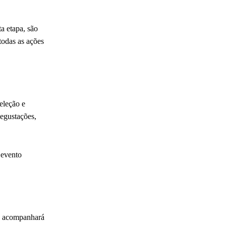
a etapa, são
todas as ações
eleção e
degustações,
 evento
pe acompanhará