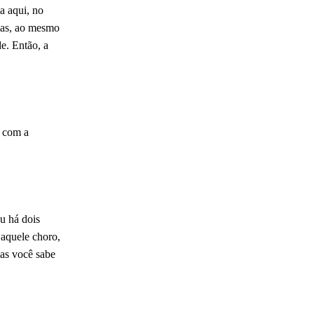
a aqui, no
 mas, ao mesmo
de. Então, a
o com a
ou há dois
 aquele choro,
Mas você sabe