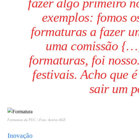
fazer algo primeiro n
exemplos: fomos o
formaturas a fazer u
uma comissão {…}
formaturas, foi noss
festivais. Acho que é
sair um p
Formatura da PUC. | Foto: Acervo AGF.
Inovação