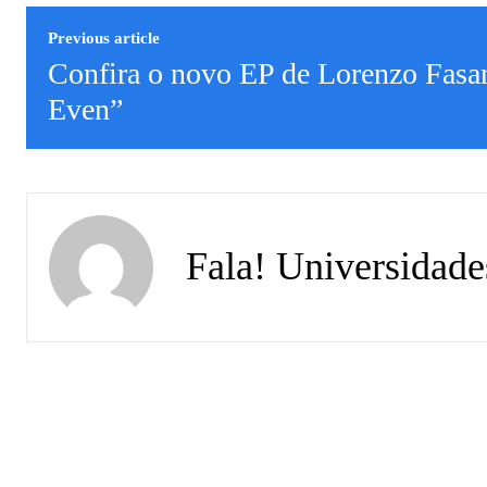
Previous article
Confira o novo EP de Lorenzo Fasa
Even”
Fala! Universidade