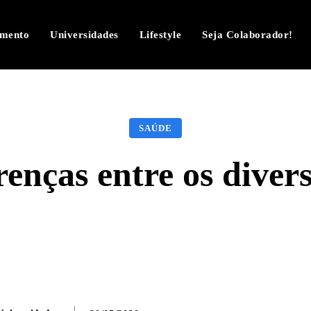
imento
Universidades
Lifestyle
Seja Colaborador!
SAÚDE
enças entre os divers
Facebook
Twitter
Pinterest
W