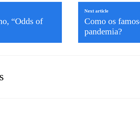
Next article
no, “Odds of
Como os famoso
pandemia?
s