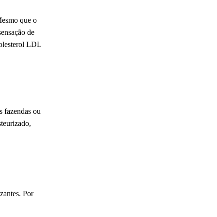
Mesmo que o
sensação de
colesterol LDL
s fazendas ou
steurizado,
zantes. Por