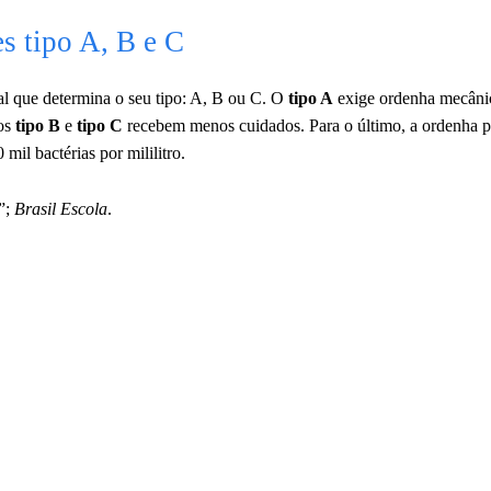
es tipo A, B e C
ial que determina o seu tipo: A, B ou C. O
tipo A
exige ordenha mecâni
 os
tipo B
e
tipo C
recebem menos cuidados. Para o último, a ordenha p
il bactérias por mililitro.
”;
Brasil Escola
.