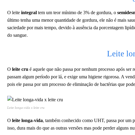
O leite
integral
tem um teor mínimo de 3% de gordura, o
semides
último tenha uma menor quantidade de gordura, ele não é mais saud
saciedade por mais tempo, devido à ausência da porcentagem lipídic
do sangue.
Leite lo
O
leite cru
é aquele que não passa por nenhum processo após ser r
passam algum período por lá, e exige uma higiene rigorosa. A venda 
pois ele passa por um processo de eliminação de bactérias que pode
Leite longa-vida x leite cru
O
leite longa-vida
, também conhecido como UHT, passa por um proc
isso, dura mais do que as outras versões mas pode perder alguns nut