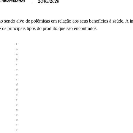
Universidades
20/05/2020
o sendo alvo de polêmicas em relação aos seus benefícios à saúde. A i
e os principais tipos do produto que são encontrados.
C
o
n
fi
r
a
a
s
d
if
e
r
e
n
ç
a
s
e