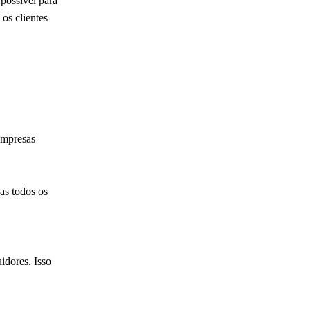
 possível para
 os clientes
empresas
as todos os
idores. Isso