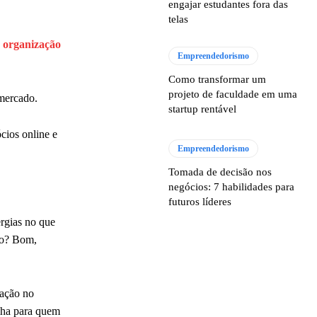
engajar estudantes fora das
telas
a
organização
Empreendedorismo
Como transformar um
projeto de faculdade em uma
 mercado.
startup rentável
cios online e
Empreendedorismo
Tomada de decisão nos
negócios: 7 habilidades para
futuros líderes
ergias no que
so? Bom,
gação no
lha para quem