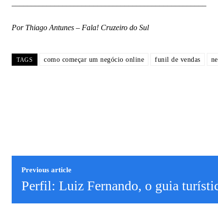
__________________________________________________
Por Thiago Antunes – Fala! Cruzeiro do Sul
como começar um negócio online
funil de vendas
ne
TAGS
Previous article
Perfil: Luiz Fernando, o guia turísti