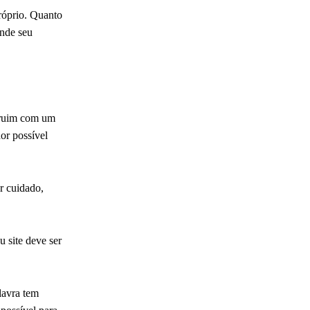
próprio. Quanto
ende seu
a ruim com um
or possível
r cuidado,
 site deve ser
lavra tem