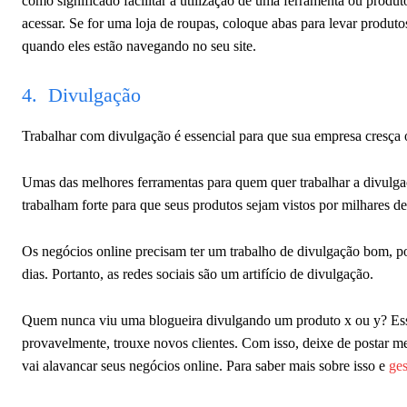
como significado facilitar a utilização de uma ferramenta ou produto
acessar. Se for uma loja de roupas, coloque abas para levar produtos
quando eles estão navegando no seu site.
4. Divulgação
Trabalhar com divulgação é essencial para que sua empresa cresça o
Umas das melhores ferramentas para quem quer trabalhar a divulgaç
trabalham forte para que seus produtos sejam vistos por milhares de
Os negócios online precisam ter um trabalho de divulgação bom, poi
dias. Portanto, as redes sociais são um artifício de divulgação.
Quem nunca viu uma blogueira divulgando um produto x ou y? Esse
provavelmente, trouxe novos clientes. Com isso, deixe de postar 
vai alavancar seus negócios online. Para saber mais sobre isso e
ge