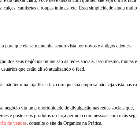
. Para deixar claro, você deve deixar com que seu site seja o mais fácil
: calças, camisetas e roupas íntimas, etc. Essa simplicidade ajuda muito
u para que ela se mantenha sendo vista por novos e antigos clientes.
ão dos seus negócios online são as redes sociais. Isso mesmo, muitas 
 usuários que estão ali só atualizando o feed.
s não ter uma loja física faz com que sua empresa não seja vista nas ru
 negócio viu uma oportunidade de divulgação nas redes sociais que,
memes e poste seus produtos ou faça permuta com pessoas com mais segu
stão de vendas
, consulte o site da Organize na Prática.