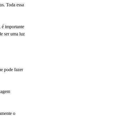
os. Toda essa
 é importante
de ser uma luz
ue pode fazer
guagem
amente o