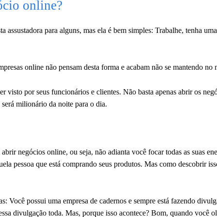
cio online?
a assustadora para alguns, mas ela é bem simples: Trabalhe, tenha um
 empresas online não pensam desta forma e acabam não se mantendo no
r visto por seus funcionários e clientes. Não basta apenas abrir os negó
erá milionário da noite para o dia.
abrir negócios online, ou seja, não adianta você focar todas as suas en
quela pessoa que está comprando seus produtos. Mas como descobrir is
as: Você possui uma empresa de cadernos e sempre está fazendo divul
essa divulgação toda. Mas, porque isso acontece? Bom, quando você o