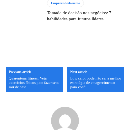
Empreendedorismo
Tomada de decisão nos negócios: 7
habilidades para futuros líderes
Previous article
Next article
Quarentena fitness: Veja
Low carb: pode não ser a melhor
exercícios físicos para fazer sem
estratégia de emagrecimento
sair de casa
para você!