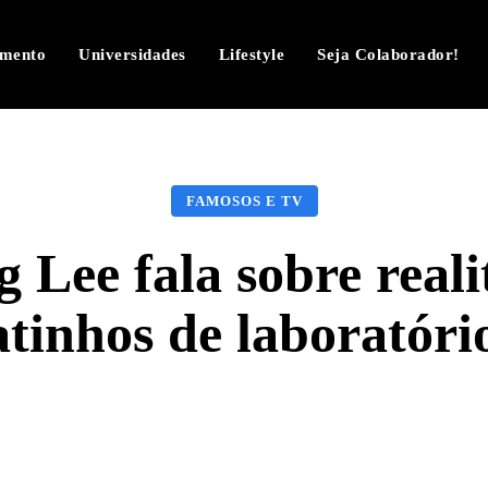
imento
Universidades
Lifestyle
Seja Colaborador!
FAMOSOS E TV
Lee fala sobre real
atinhos de laboratóri
Facebook
Twitter
Pinterest
W