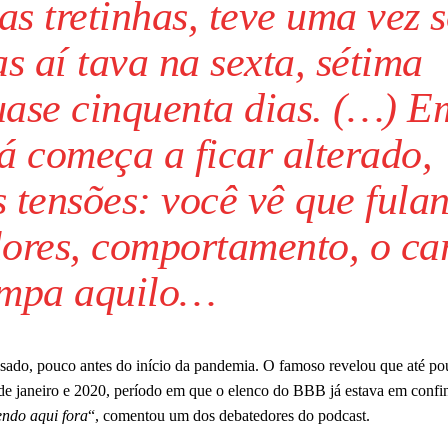
s tretinhas, teve uma vez 
s aí tava na sexta, sétima
uase cinquenta dias. (…) E
 começa a ficar alterado,
 tensões: você vê que fula
lores, comportamento, o ca
impa aquilo…
ado, pouco antes do início da pandemia. O famoso revelou que até p
 de janeiro e 2020, período em que o elenco do BBB já estava em confi
ndo aqui fora
“, comentou um dos debatedores do podcast.