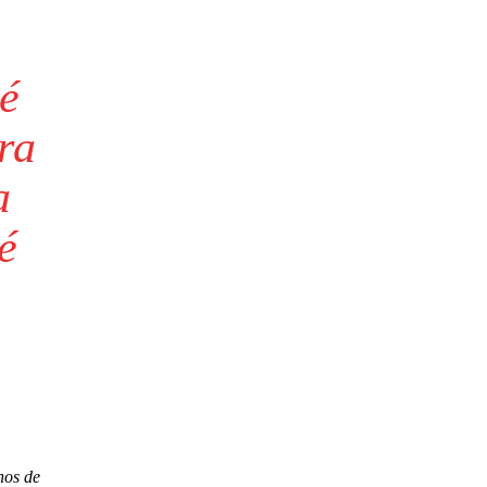
é
ra
a
é
hos de