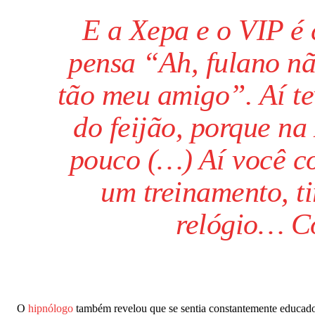
E a Xepa e o VIP é c
pensa “Ah, fulano n
tão meu amigo”. Aí te
do feijão, porque na
pouco (…) Aí você co
um treinamento, ti
relógio… Co
O
hipnólogo
também revelou que se sentia constantemente educad