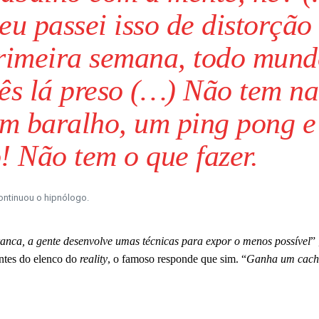
eu passei isso de distorção
primeira semana, todo mun
ês lá preso (…) Não tem n
um baralho, um ping pong e
! Não tem o que fazer.
ontinuou o hipnólogo.
anca, a gente desenvolve umas técnicas para expor o menos possível
”
antes do elenco do
reality
, o famoso responde que sim. “
Ganha um cach