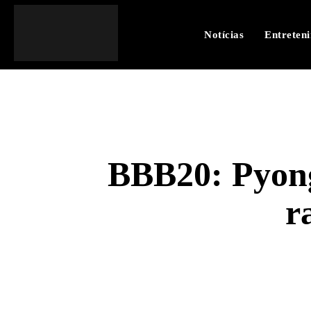
Notícias
Entreten
BBB20: Pyong 
r
SHARE