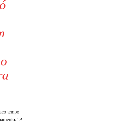
só
m
no
ra
ouco tempo
namento. “
A