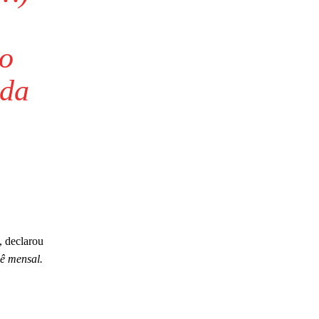
do
ada
 , declarou
ê mensal.