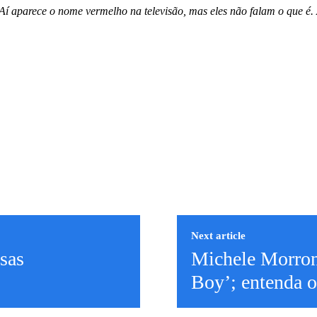
 Aí aparece o nome vermelho na televisão, mas eles não falam o que é.
Next article
sas
Michele Morrone
Boy’; entenda 