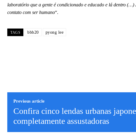
laboratório que a gente é condicionado e educado e lá dentro (…)
contato com ser humano
“.
bbb20
pyong lee
TAGS
Previous article
Confira cinco lendas urbanas japone
completamente assustadoras