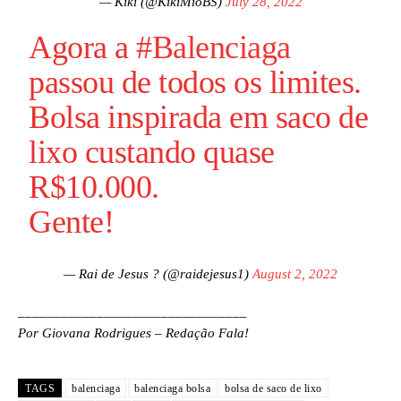
— Kiki (@KikiMioBS)
July 28, 2022
Agora a
#Balenciaga
passou de todos os limites.
Bolsa inspirada em saco de
lixo custando quase
R$10.000.
Gente!
— Rai de Jesus ? (@raidejesus1)
August 2, 2022
________________________________
Por Giovana Rodrigues – Redação Fala!
TAGS
balenciaga
balenciaga bolsa
bolsa de saco de lixo