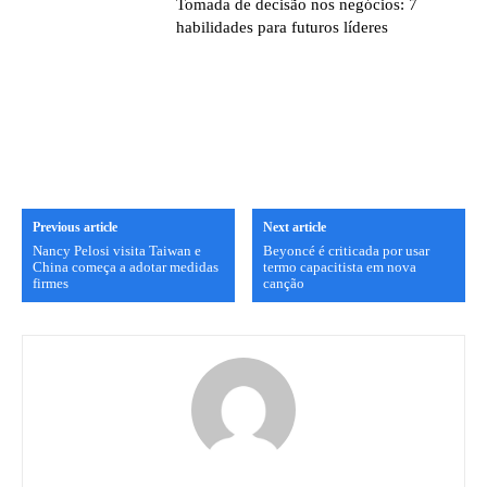
Tomada de decisão nos negócios: 7
habilidades para futuros líderes
Previous article
Next article
Nancy Pelosi visita Taiwan e
Beyoncé é criticada por usar
China começa a adotar medidas
termo capacitista em nova
firmes
canção