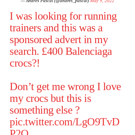
— Andrés Pascal (@andres_pascal)
May 9, 2022
I was looking for running
trainers and this was a
sponsored advert in my
search. £400 Balenciaga
crocs?!
Don’t get me wrong I love
my crocs but this is
something else ?
pic.twitter.com/LgO9TvD
P2O