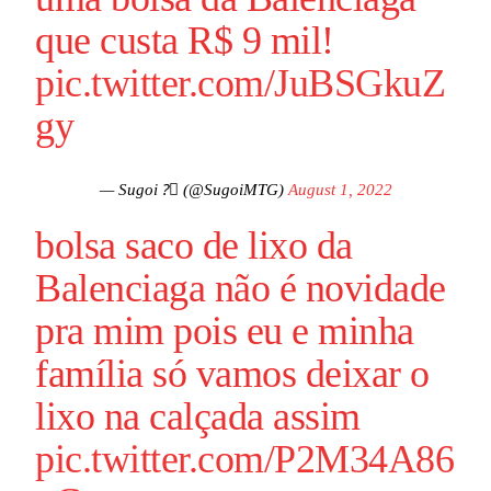
que custa R$ 9 mil!
pic.twitter.com/JuBSGkuZ
gy
— Sugoi ?️‍⚧️ (@SugoiMTG)
August 1, 2022
bolsa saco de lixo da
Balenciaga não é novidade
pra mim pois eu e minha
família só vamos deixar o
lixo na calçada assim
pic.twitter.com/P2M34A86