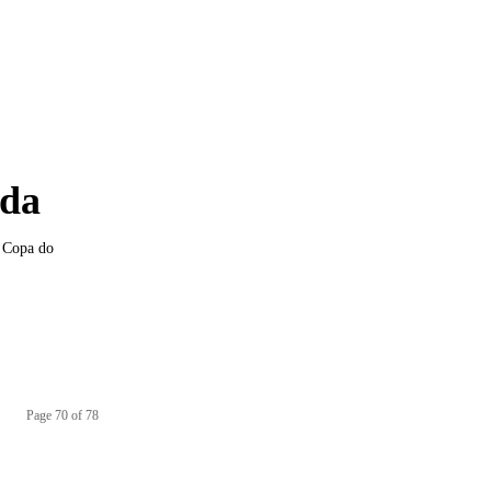
ada
a Copa do
Page 70 of 78