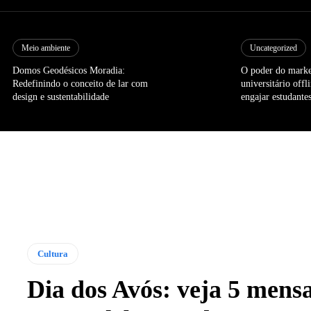
Meio ambiente
Uncategorized
Domos Geodésicos Moradia:
O poder do marke
Redefinindo o conceito de lar com
universitário off
design e sustentabilidade
engajar estudantes
Cultura
Dia dos Avós: veja 5 mens