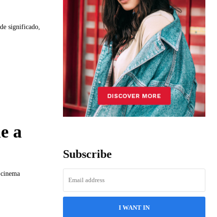
e significado,
e a
Subscribe
 cinema
I WANT IN